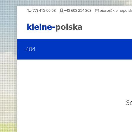
(77) 415-00-58
+48 608 254 863
biuro@kleinepolsk
404
So