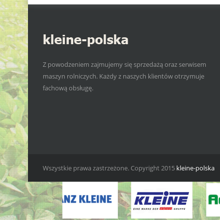
Z powodzeniem zajmujemy się sprzedażą oraz serwisem
maszyn rolniczych. Każdy z naszych klientów otrzymuje
fachową obsługę.
Wszystkie prawa zastrzeżone. Copyright 2015
kleine-polska