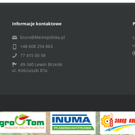
Informacje kontaktowe
P
biuro@kleinepolska.pl
T
u
+48 608 254 863
77 415 00 58
49-340 Lewin Brzeski
ul. Kościuszki 87a