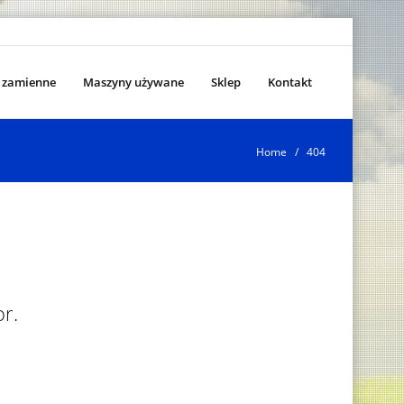
i zamienne
Maszyny używane
Sklep
Kontakt
Home
/ 404
or.